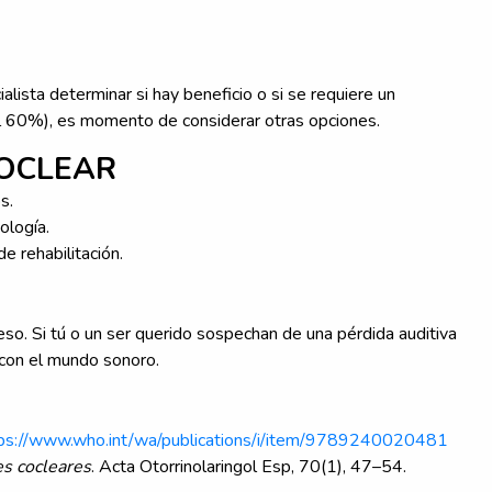
lista determinar si hay beneficio o si se requiere un
el 60%), es momento de considerar otras opciones.
COCLEAR
s.
ología.
 rehabilitación.
o. Si tú o un ser querido sospechan de una pérdida auditiva
 con el mundo sonoro.
ps://www.who.int/wa/publications/i/item/9789240020481
es cocleares
. Acta Otorrinolaringol Esp, 70(1), 47–54.