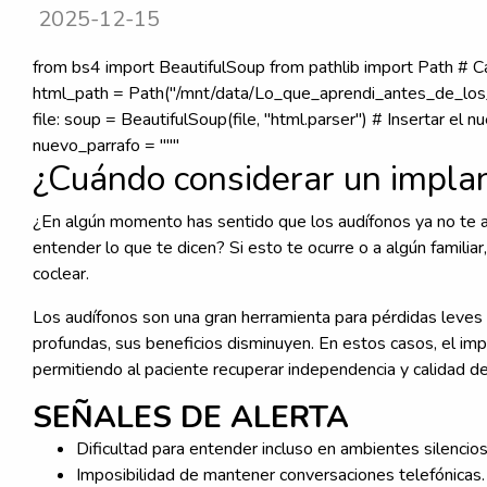
2025-12-15
from bs4 import BeautifulSoup from pathlib import Path # 
html_path = Path("/mnt/data/Lo_que_aprendi_antes_de_los_4
file: soup = BeautifulSoup(file, "html.parser") # Insertar el 
nuevo_parrafo = """
¿Cuándo considerar un implan
¿En algún momento has sentido que los audífonos ya no te 
entender lo que te dicen? Si esto te ocurre o a algún familiar
coclear.
Los audífonos son una gran herramienta para pérdidas leves
profundas, sus beneficios disminuyen. En estos casos, el imp
permitiendo al paciente recuperar independencia y calidad de
SEÑALES DE ALERTA
Dificultad para entender incluso en ambientes silencio
Imposibilidad de mantener conversaciones telefónicas.