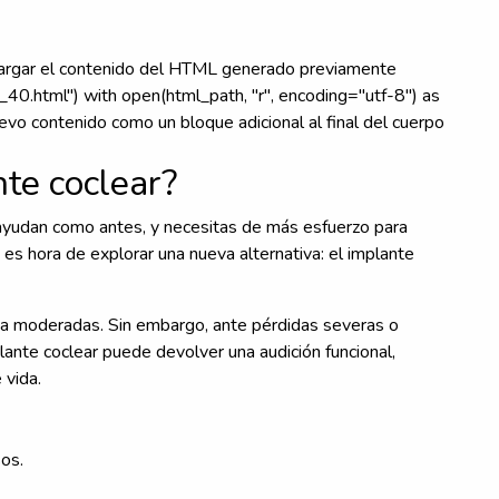
Cargar el contenido del HTML generado previamente
0.html") with open(html_path, "r", encoding="utf-8") as
nuevo contenido como un bloque adicional al final del cuerpo
te coclear?
ayudan como antes, y necesitas de más esfuerzo para
, es hora de explorar una nueva alternativa: el implante
 a moderadas. Sin embargo, ante pérdidas severas o
lante coclear puede devolver una audición funcional,
 vida.
sos.